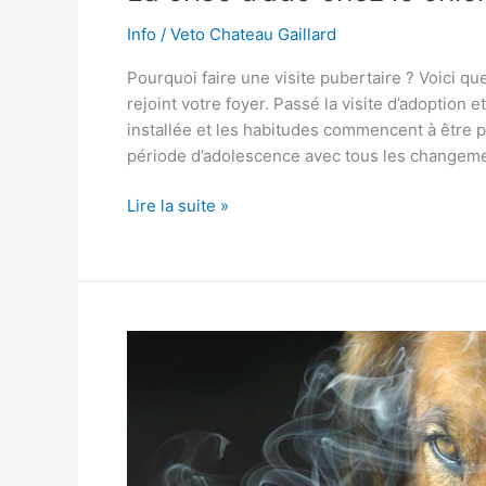
Info
/
Veto Chateau Gaillard
Pourquoi faire une visite pubertaire ? Voici q
rejoint votre foyer. Passé la visite d’adoption e
installée et les habitudes commencent à être pr
période d’adolescence avec tous les changem
La
Lire la suite »
crise
d’ado
chez
le
chien