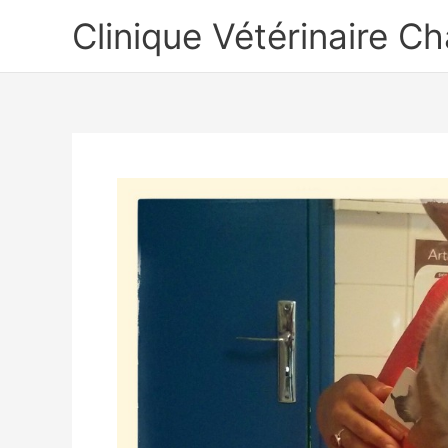
Aller
Clinique Vétérinaire C
au
contenu