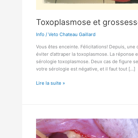
Toxoplasmose et grossesse
Info
/
Veto Chateau Gaillard
Vous êtes enceinte. Félicitations! Depuis, une 
éviter d’attraper la toxoplasmose. La réponse
sérologie toxoplasmose. Deux cas de figure se 
votre sérologie est négative, et il faut tout […]
Toxoplasmose
Lire la suite »
et
grossesse.
Faut-
il
se
débarrasser
du