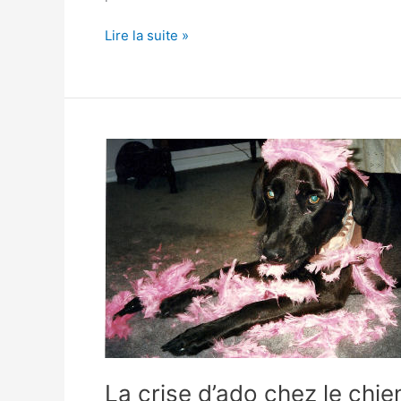
FIV
Lire la suite »
et
FeLV
:
2
Virus
graves
chez
le
chat
La crise d’ado chez le chie